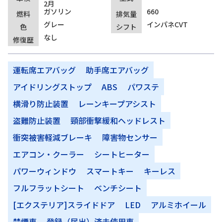
2月
ガソリン
660
燃料
排気量
グレー
インパネCVT
色
シフト
なし
修復歴
運転席エアバッグ
助手席エアバッグ
アイドリングストップ
ABS
パワステ
横滑り防止装置
レーンキープアシスト
盗難防止装置
頸部衝撃緩和ヘッドレスト
衝突被害軽減ブレーキ
障害物センサー
エアコン・クーラー
シートヒーター
パワーウィンドウ
スマートキー
キーレス
フルフラットシート
ベンチシート
[エクステリア]スライドドア
LED
アルミホイール
禁煙車
登録（届出）済未使用車