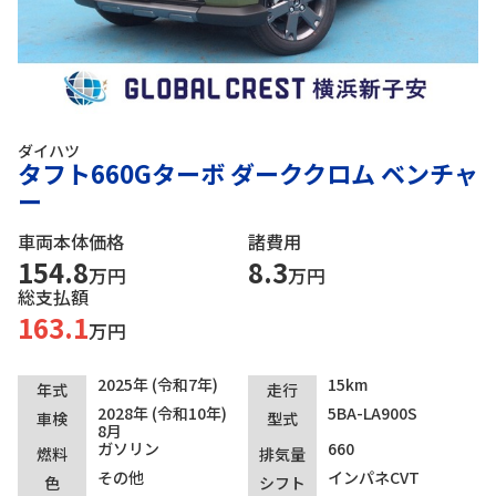
ダイハツ
タフト660Gターボ ダーククロム ベンチャ
ー
車両本体価格
諸費用
154.8
8.3
万円
万円
総支払額
163.1
万円
2025年 (令和7年)
15km
年式
走行
2028年 (令和10年)
5BA-LA900S
車検
型式
8月
ガソリン
660
燃料
排気量
その他
インパネCVT
色
シフト