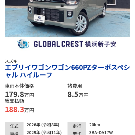
スズキ
エブリイワゴンワゴン660PZターボスペシ
ャル ハイルーフ
車両本体価格
諸費用
179.8
8.5
万円
万円
総支払額
188.3
万円
2026年 (令和8年)
20km
年式
走行
2029年 (令和11年)
3BA-DA17W
車検
型式