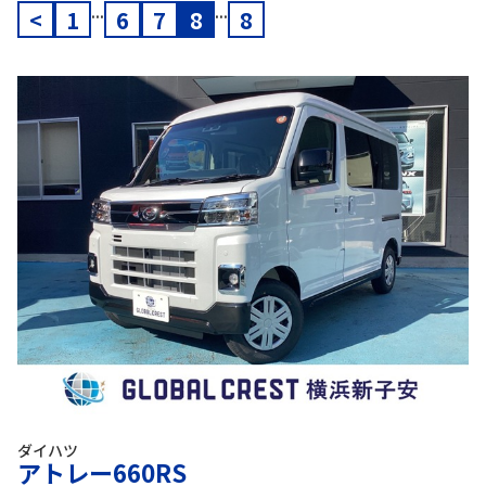
...
...
<
1
6
7
8
8
ダイハツ
アトレー660RS