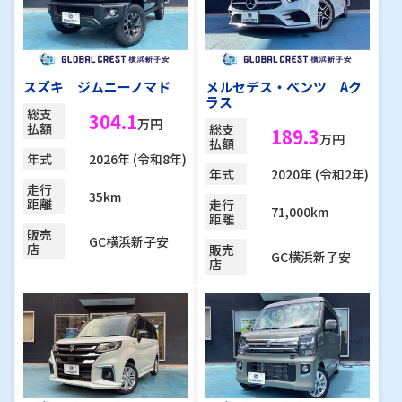
スズキ ジムニーノマド
メルセデス・ベンツ Aク
ラス
総支
304.1
万円
払額
総支
189.3
万円
払額
2026年 (令和8年)
年式
2020年 (令和2年)
年式
走行
35km
距離
走行
71,000km
距離
販売
GC横浜新子安
店
販売
GC横浜新子安
店