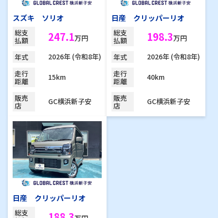
スズキ ソリオ
日産 クリッパーリオ
総支
総支
247.1
198.3
万円
万円
払額
払額
2026年 (令和8年)
2026年 (令和8年)
年式
年式
走行
走行
15km
40km
距離
距離
販売
販売
GC横浜新子安
GC横浜新子安
店
店
日産 クリッパーリオ
総支
188.3