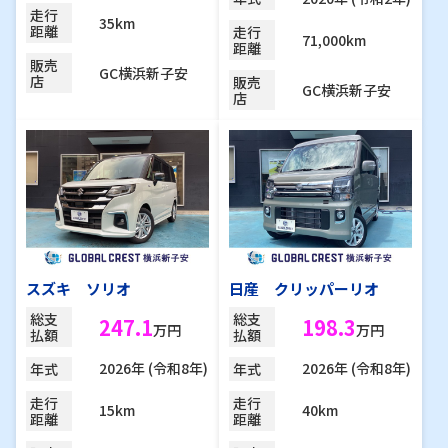
走行
35km
距離
走行
71,000km
距離
販売
GC横浜新子安
店
販売
GC横浜新子安
店
スズキ ソリオ
日産 クリッパーリオ
総支
総支
247.1
198.3
万円
万円
払額
払額
2026年 (令和8年)
2026年 (令和8年)
年式
年式
走行
走行
15km
40km
距離
距離