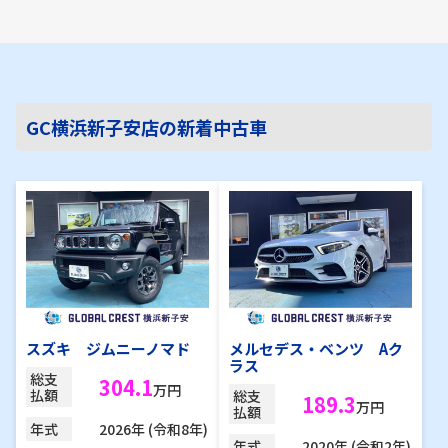
GC横浜新子安店の新着中古車
スズキ ジムニーノマド
メルセデス・ベンツ Aク
ラス
総支
304.1
万円
払額
総支
189.3
万円
払額
2026年 (令和8年)
年式
2020年 (令和2年)
年式