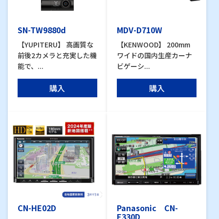
SN-TW9880d
MDV-D710W
【YUPITERU】 高画質な
【KENWOOD】 200mm
前後2カメラと充実した機
ワイドの国内生産カーナ
能で、...
ビゲーシ...
購入
購入
CN-HE02D
Panasonic CN-
E330D