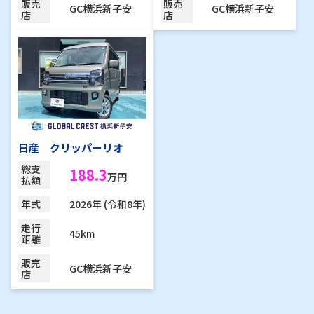
販売
販売
GC横浜新子安
GC横浜新子安
店
店
日産 クリッパーリオ
総支
188.3
万円
払額
2026年 (令和8年)
年式
走行
45km
距離
販売
GC横浜新子安
店