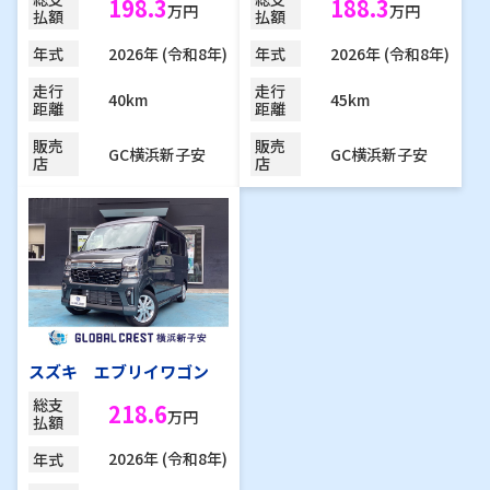
198.3
188.3
万円
万円
払額
払額
2026年 (令和8年)
2026年 (令和8年)
年式
年式
走行
走行
40km
45km
距離
距離
販売
販売
GC横浜新子安
GC横浜新子安
店
店
スズキ エブリイワゴン
総支
218.6
万円
払額
2026年 (令和8年)
年式