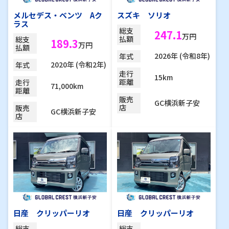
メルセデス・ベンツ Aク
スズキ ソリオ
ラス
総支
247.1
万円
払額
総支
189.3
万円
払額
2026年 (令和8年)
年式
2020年 (令和2年)
年式
走行
15km
距離
走行
71,000km
距離
販売
GC横浜新子安
店
販売
GC横浜新子安
店
日産 クリッパーリオ
日産 クリッパーリオ
総支
総支