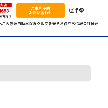
安店
ご来店予約
4698
お問い合わせ
第1水曜定休
へこみ修理
自動車保険
クルマを売る
お役立ち情報
会社概要