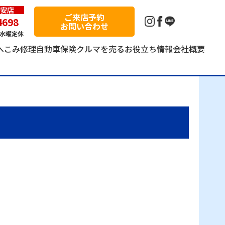
安店
ご来店予約
4698
お問い合わせ
第1水曜定休
へこみ修理
自動車保険
クルマを売る
お役立ち情報
会社概要