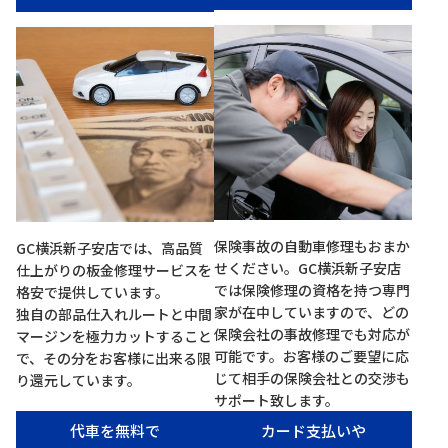
保険事故の自動車修理もおまか
GC横浜新子安店では、高品質
せください。GC横浜新子安店
仕上がりの板金修理サービスを
では保険修理の資格を持つ専門
格安で提供しています。
家が在中していますので、どの
独自の部品仕入れルートと中間
保険会社の事故修理でも対応が
マージンを極力カットすること
可能です。お客様のご要望に応
で、その分をお客様に出来る限
じて相手の保険会社との交渉も
り還元しています。
サポート致します。
代車を無料で
カード支払いや