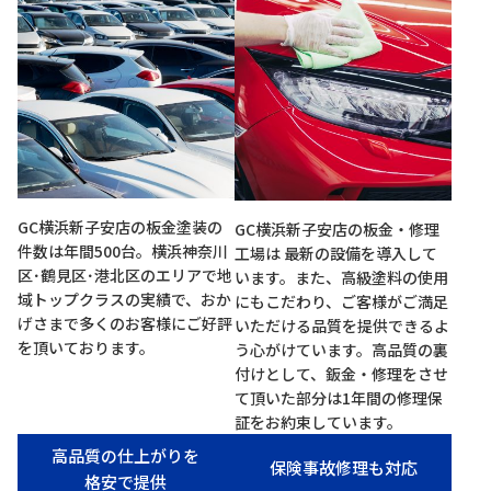
GC横浜新子安店の板金塗装の
GC横浜新子安店の板金・修理
件数は年間500台。横浜神奈川
工場は 最新の設備を導入して
区･鶴見区･港北区のエリアで地
います。また、高級塗料の使用
域トップクラスの実績で、おか
にもこだわり、ご客様がご満足
げさまで多くのお客様にご好評
いただける品質を提供できるよ
を頂いております。
う心がけています。高品質の裏
付けとして、鈑金・修理をさせ
て頂いた部分は1年間の修理保
証をお約束しています。
高品質の仕上がりを
保険事故修理も対応
格安で提供