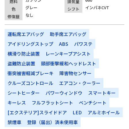
ガソリン
660
燃料
排気量
グレー
インパネCVT
色
シフト
なし
修復歴
運転席エアバッグ
助手席エアバッグ
アイドリングストップ
ABS
パワステ
横滑り防止装置
レーンキープアシスト
盗難防止装置
頸部衝撃緩和ヘッドレスト
衝突被害軽減ブレーキ
障害物センサー
クルーズコントロール
エアコン・クーラー
シートヒーター
パワーウィンドウ
スマートキー
キーレス
フルフラットシート
ベンチシート
[エクステリア]スライドドア
LED
アルミホイール
禁煙車
登録（届出）済未使用車