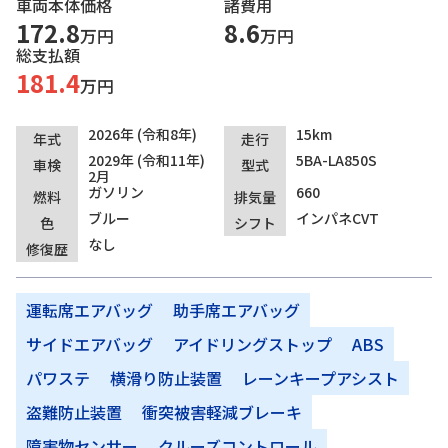
車両本体価格
諸費用
172.8
8.6
万円
万円
総支払額
181.4
万円
2026年 (令和8年)
15km
年式
走行
2029年 (令和11年)
5BA-LA850S
車検
型式
2月
ガソリン
660
燃料
排気量
ブルー
インパネCVT
色
シフト
なし
修復歴
運転席エアバッグ
助手席エアバッグ
サイドエアバッグ
アイドリングストップ
ABS
パワステ
横滑り防止装置
レーンキープアシスト
盗難防止装置
衝突被害軽減ブレーキ
障害物センサー
クルーズコントロール