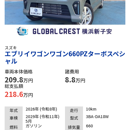
スズキ
エブリイワゴンワゴン660PZターボスペシ
ャル
車両本体価格
諸費用
209.8
8.8
万円
万円
総支払額
218.6
万円
2026年 (令和8年)
10km
年式
走行
2029年 (令和11年)
3BA-DA18W
車検
型式
5月
ガソリン
660
燃料
排気量