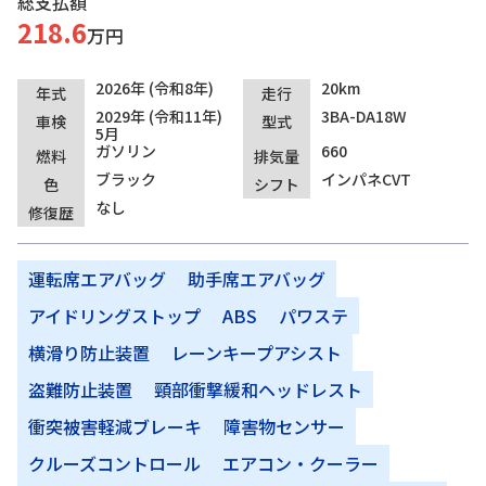
総支払額
218.6
万円
2026年 (令和8年)
20km
年式
走行
2029年 (令和11年)
3BA-DA18W
車検
型式
5月
ガソリン
660
燃料
排気量
ブラック
インパネCVT
色
シフト
なし
修復歴
運転席エアバッグ
助手席エアバッグ
アイドリングストップ
ABS
パワステ
横滑り防止装置
レーンキープアシスト
盗難防止装置
頸部衝撃緩和ヘッドレスト
衝突被害軽減ブレーキ
障害物センサー
クルーズコントロール
エアコン・クーラー