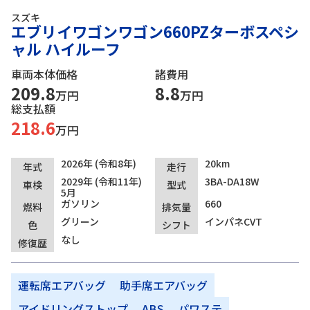
スズキ
エブリイワゴンワゴン660PZターボスペシ
ャル ハイルーフ
車両本体価格
諸費用
209.8
8.8
万円
万円
総支払額
218.6
万円
2026年 (令和8年)
20km
年式
走行
2029年 (令和11年)
3BA-DA18W
車検
型式
5月
ガソリン
660
燃料
排気量
グリーン
インパネCVT
色
シフト
なし
修復歴
運転席エアバッグ
助手席エアバッグ
アイドリングストップ
ABS
パワステ