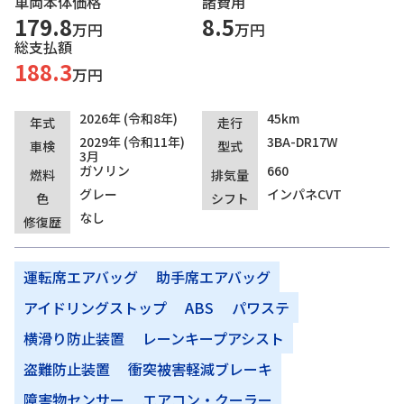
車両本体価格
諸費用
179.8
8.5
万円
万円
総支払額
188.3
万円
2026年 (令和8年)
45km
年式
走行
2029年 (令和11年)
3BA-DR17W
車検
型式
3月
ガソリン
660
燃料
排気量
グレー
インパネCVT
色
シフト
なし
修復歴
運転席エアバッグ
助手席エアバッグ
アイドリングストップ
ABS
パワステ
横滑り防止装置
レーンキープアシスト
盗難防止装置
衝突被害軽減ブレーキ
障害物センサー
エアコン・クーラー