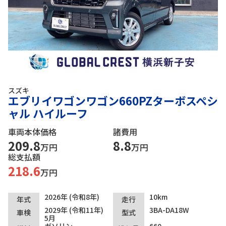
スズキ
エブリイワゴンワゴン660PZターボスペシ
ャル ハイルーフ
車両本体価格
諸費用
209.8
8.8
万円
万円
総支払額
218.6
万円
2026年 (令和8年)
10km
年式
走行
2029年 (令和11年)
3BA-DA18W
車検
型式
5月