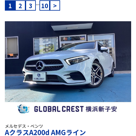
...
1
2
3
10
>
メルセデス・ベンツ
AクラスA200d AMGライン