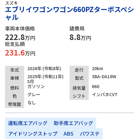
スズキ
エブリイワゴンワゴン660PZターボスペシ
ャル
車両本体価格
諸費用
222.8
8.8
万円
万円
総支払額
231.6
万円
2026年 (令和8年)
20km
年式
走行
2029年 (令和11年)
3BA-DA18W
車検
型式
5月
ガソリン
660
燃料
排気量
グレー
インパネCVT
色
シフト
なし
修復歴
運転席エアバッグ
助手席エアバッグ
アイドリングストップ
ABS
パワステ