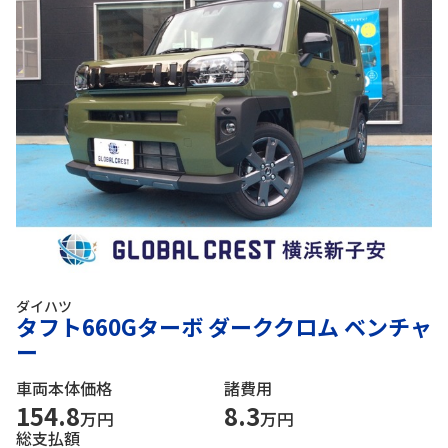
ダイハツ
タフト660Gターボ ダーククロム ベンチャ
ー
車両本体価格
諸費用
154.8
8.3
万円
万円
総支払額