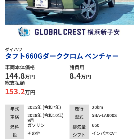
ダイハツ
タフト660Gダーククロム ベンチャー
車両本体価格
諸費用
144.8
8.4
万円
万円
総支払額
153.2
万円
2025年 (令和7年)
20km
年式
走行
2028年 (令和10年)
5BA-LA900S
車検
型式
9月
ガソリン
660
燃料
排気量
その他
インパネCVT
色
シフト