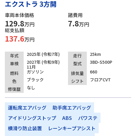
エクストラ 3方開
車両本体価格
諸費用
129.8
7.8
万円
万円
総支払額
137.6
万円
2025年 (令和7年)
25km
年式
走行
2027年 (令和9年)
3BD-S500P
車検
型式
11月
ガソリン
660
燃料
排気量
ブラック
フロアCVT
色
シフト
なし
修復歴
運転席エアバッグ
助手席エアバッグ
アイドリングストップ
ABS
パワステ
横滑り防止装置
レーンキープアシスト