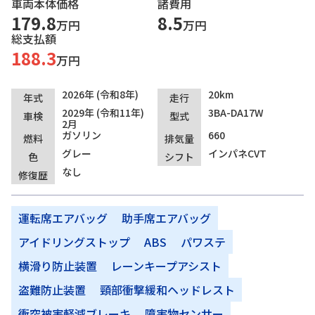
車両本体価格
諸費用
179.8
8.5
万円
万円
総支払額
188.3
万円
2026年 (令和8年)
20km
年式
走行
2029年 (令和11年)
3BA-DA17W
車検
型式
2月
ガソリン
660
燃料
排気量
グレー
インパネCVT
色
シフト
なし
修復歴
運転席エアバッグ
助手席エアバッグ
アイドリングストップ
ABS
パワステ
横滑り防止装置
レーンキープアシスト
盗難防止装置
頸部衝撃緩和ヘッドレスト
衝突被害軽減ブレーキ
障害物センサー