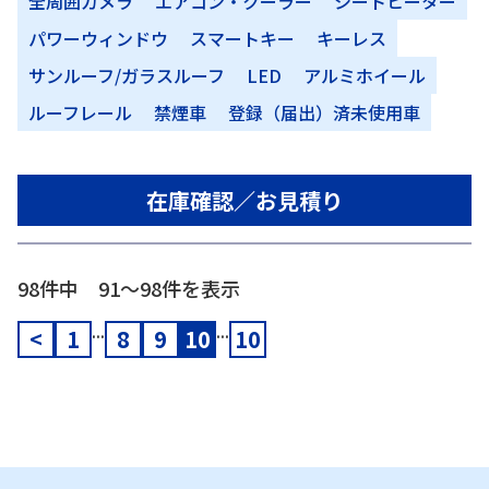
全周囲カメラ
エアコン・クーラー
シートヒーター
パワーウィンドウ
スマートキー
キーレス
サンルーフ/ガラスルーフ
LED
アルミホイール
ルーフレール
禁煙車
登録（届出）済未使用車
在庫確認／お見積り
98件中 91〜98件を表示
...
...
<
1
8
9
10
10