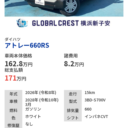
ダイハツ
アトレー660RS
車両本体価格
諸費用
162.8
8.2
万円
万円
総支払額
171
万円
2026年 (令和8年)
15km
年式
走行
2028年 (令和10年)
3BD-S700V
車検
型式
3月
ガソリン
660
燃料
排気量
ホワイト
インパネCVT
色
シフト
なし
修復歴