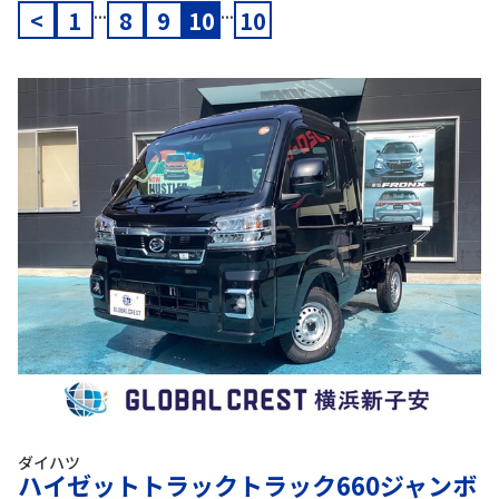
...
...
<
1
8
9
10
10
ダイハツ
ハイゼットトラックトラック660ジャンボ