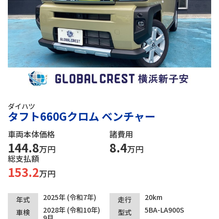
ダイハツ
タフト660Gクロム ベンチャー
車両本体価格
諸費用
144.8
8.4
万円
万円
総支払額
153.2
万円
2025年 (令和7年)
20km
年式
走行
2028年 (令和10年)
5BA-LA900S
車検
型式
9月