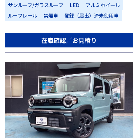
サンルーフ/ガラスルーフ
LED
アルミホイール
ルーフレール
禁煙車
登録（届出）済未使用車
在庫確認／お見積り