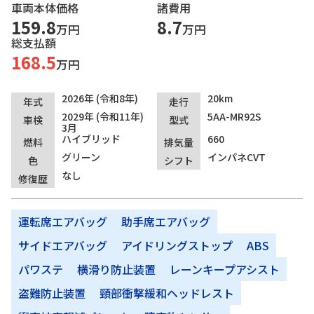
車両本体価格
諸費用
159.8
8.7
万円
万円
総支払額
168.5
万円
2026年 (令和8年)
20km
年式
走行
2029年 (令和11年)
5AA-MR92S
車検
型式
3月
ハイブリッド
660
燃料
排気量
グリーン
インパネCVT
色
シフト
なし
修復歴
運転席エアバッグ
助手席エアバッグ
サイドエアバッグ
アイドリングストップ
ABS
パワステ
横滑り防止装置
レーンキープアシスト
盗難防止装置
頸部衝撃緩和ヘッドレスト