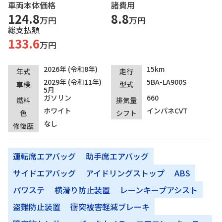
車両本体価格
諸費用
124.8
8.8
万円
万円
総支払額
133.6
万円
2026年 (令和8年)
15km
年式
走行
2029年 (令和11年)
5BA-LA900S
車検
型式
5月
ガソリン
660
燃料
排気量
ホワイト
インパネCVT
色
シフト
なし
修復歴
運転席エアバッグ
助手席エアバッグ
サイドエアバッグ
アイドリングストップ
ABS
パワステ
横滑り防止装置
レーンキープアシスト
盗難防止装置
衝突被害軽減ブレーキ