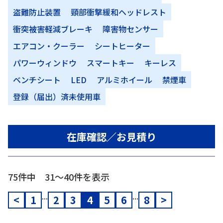
盗難防止装置
頸部衝撃緩和ヘッドレスト
衝突被害軽減ブレーキ
障害物センサー
エアコン・クーラー
シートヒーター
パワーウィンドウ
スマートキー
キーレス
ベンチシート
LED
アルミホイール
禁煙車
登録（届出）済未使用車
在庫確認／お見積り
75件中 31〜40件を表示
...
...
<
1
2
3
4
5
6
8
>