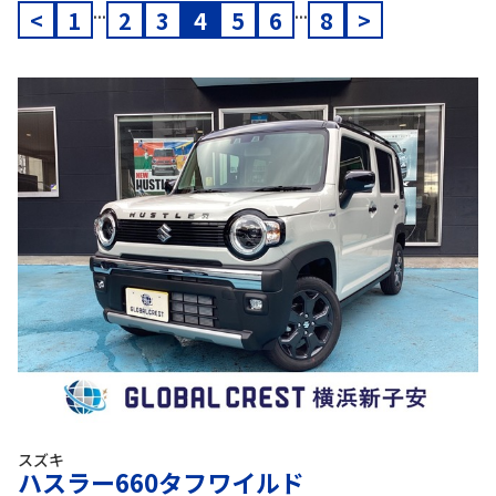
...
...
<
1
2
3
4
5
6
8
>
スズキ
ハスラー660タフワイルド