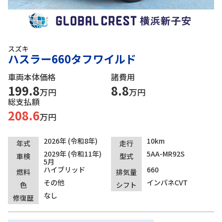
スズキ
ハスラー660タフワイルド
車両本体価格
諸費用
199.8
8.8
万円
万円
総支払額
208.6
万円
2026年 (令和8年)
10km
年式
走行
2029年 (令和11年)
5AA-MR92S
車検
型式
5月
ハイブリッド
660
燃料
排気量
その他
インパネCVT
色
シフト
なし
修復歴