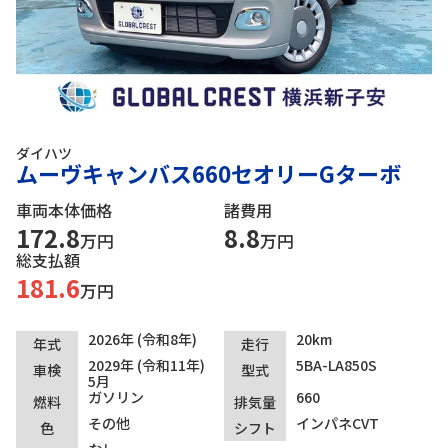
ダイハツ
ムーヴキャンバス660セオリーGターボ
車両本体価格
諸費用
172.8
8.8
万円
万円
総支払額
181.6
万円
2026年 (令和8年)
20km
年式
走行
2029年 (令和11年)
5BA-LA850S
車検
型式
5月
ガソリン
660
燃料
排気量
その他
インパネCVT
色
シフト