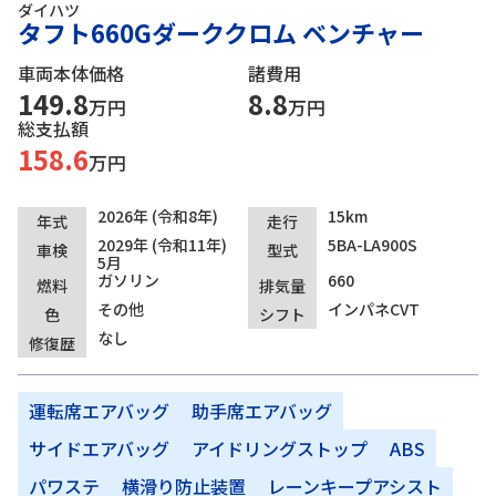
ダイハツ
タフト660Gダーククロム ベンチャー
車両本体価格
諸費用
149.8
8.8
万円
万円
総支払額
158.6
万円
2026年 (令和8年)
15km
年式
走行
2029年 (令和11年)
5BA-LA900S
車検
型式
5月
ガソリン
660
燃料
排気量
その他
インパネCVT
色
シフト
なし
修復歴
運転席エアバッグ
助手席エアバッグ
サイドエアバッグ
アイドリングストップ
ABS
パワステ
横滑り防止装置
レーンキープアシスト