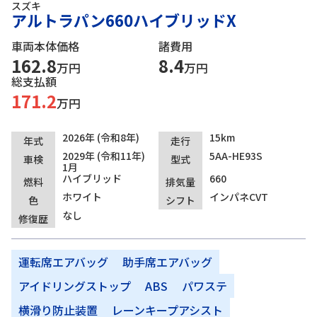
スズキ
アルトラパン660ハイブリッドX
車両本体価格
諸費用
162.8
8.4
万円
万円
総支払額
171.2
万円
2026年 (令和8年)
15km
年式
走行
2029年 (令和11年)
5AA-HE93S
車検
型式
1月
ハイブリッド
660
燃料
排気量
ホワイト
インパネCVT
色
シフト
なし
修復歴
運転席エアバッグ
助手席エアバッグ
アイドリングストップ
ABS
パワステ
横滑り防止装置
レーンキープアシスト