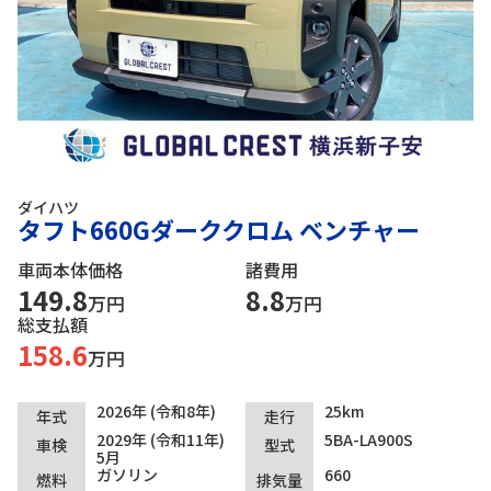
ダイハツ
タフト660Gダーククロム ベンチャー
車両本体価格
諸費用
149.8
8.8
万円
万円
総支払額
158.6
万円
2026年 (令和8年)
25km
年式
走行
2029年 (令和11年)
5BA-LA900S
車検
型式
5月
ガソリン
660
燃料
排気量