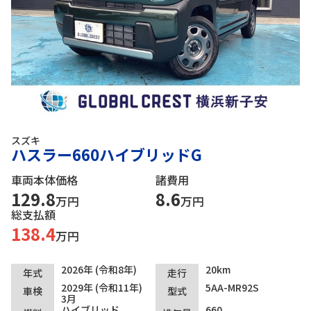
スズキ
ハスラー660ハイブリッドG
車両本体価格
諸費用
129.8
8.6
万円
万円
総支払額
138.4
万円
2026年 (令和8年)
20km
年式
走行
2029年 (令和11年)
5AA-MR92S
車検
型式
3月
ハイブリッド
660