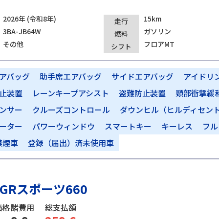
2026年 (令和8年)
15km
走行
3BA-JB64W
ガソリン
燃料
その他
フロアMT
シフト
アバッグ
助手席エアバッグ
サイドエアバッグ
アイドリ
止装置
レーンキープアシスト
盗難防止装置
頸部衝撃緩
ンサー
クルーズコントロール
ダウンヒル（ヒルディセン
ーター
パワーウィンドウ
スマートキー
キーレス
フル
禁煙車
登録（届出）済未使用車
GRスポーツ660
価格
諸費用
総支払額