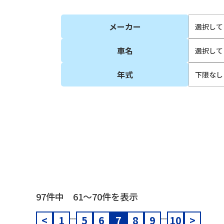
メーカー
車名
年式
97件中 61〜70件を表示
...
...
<
1
5
6
7
8
9
10
>