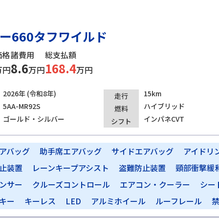
ー660タフワイルド
価格
諸費用
総支払額
8.6
168.4
万円
万円
万円
2026年 (令和8年)
15km
走行
5AA-MR92S
ハイブリッド
燃料
ゴールド・シルバー
インパネCVT
シフト
アバッグ
助手席エアバッグ
サイドエアバッグ
アイドリ
止装置
レーンキープアシスト
盗難防止装置
頸部衝撃緩
ンサー
クルーズコントロール
エアコン・クーラー
シー
キー
キーレス
LED
アルミホイール
ルーフレール