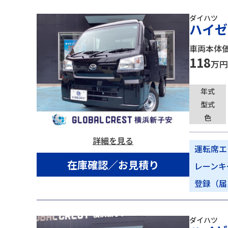
ダイハツ
ハイゼ
車両本体
118
万円
年式
型式
色
詳細を見る
運転席エ
在庫確認／お見積り
レーンキ
登録（届
ダイハツ