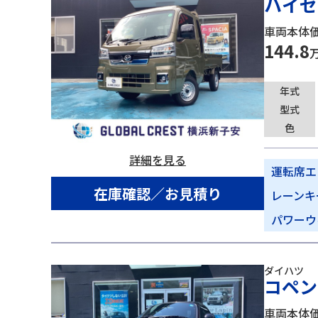
ハイゼ
車両本体
144.8
年式
型式
色
詳細を見る
運転席エ
在庫確認／お見積り
レーンキ
パワーウ
ダイハツ
コペン
車両本体