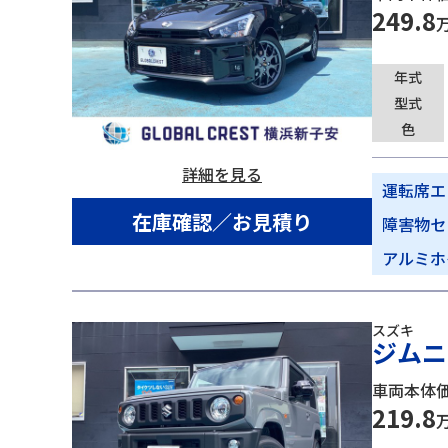
249.8
年式
型式
色
詳細を見る
運転席エ
在庫確認／お見積り
障害物セ
アルミホ
スズキ
ジムニー
車両本体
219.8