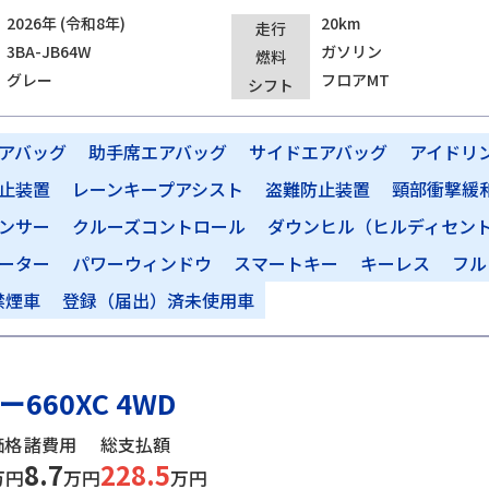
2026年 (令和8年)
20km
走行
3BA-JB64W
ガソリン
燃料
グレー
フロアMT
シフト
アバッグ
助手席エアバッグ
サイドエアバッグ
アイドリ
止装置
レーンキープアシスト
盗難防止装置
頸部衝撃緩
ンサー
クルーズコントロール
ダウンヒル（ヒルディセン
ーター
パワーウィンドウ
スマートキー
キーレス
フル
禁煙車
登録（届出）済未使用車
660XC 4WD
価格
諸費用
総支払額
8.7
228.5
万円
万円
万円