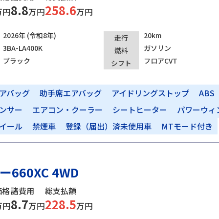
8.8
258.6
万円
万円
万円
2026年 (令和8年)
20km
走行
3BA-LA400K
ガソリン
燃料
ブラック
フロアCVT
シフト
アバッグ
助手席エアバッグ
アイドリングストップ
ABS
ンサー
エアコン・クーラー
シートヒーター
パワーウィ
イール
禁煙車
登録（届出）済未使用車
MTモード付き
660XC 4WD
価格
諸費用
総支払額
8.7
228.5
万円
万円
万円