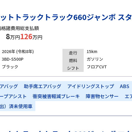
ットトラックトラック660ジャンボ スタ
価格
諸費用
総支払額
8
126
万円
万円
2026年 (令和8年)
15km
走行
3BD-S500P
ガソリン
燃料
ブラック
フロアCVT
シフト
アバッグ
助手席エアバッグ
アイドリングストップ
ABS
ープアシスト
衝突被害軽減ブレーキ
障害物センサー
エ
出）済未使用車