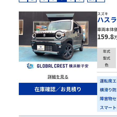
スズキ
ハスラ
車両本体
159.8
年式
型式
色
詳細を見る
運転席エ
在庫確認／お見積り
横滑り防
障害物セ
スマート