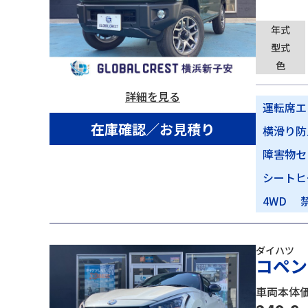
年式
型式
色
詳細を見る
運転席エ
在庫確認／お見積り
横滑り防
障害物セ
シートヒ
4WD
ダイハツ
コペン
車両本体