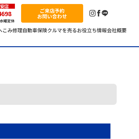
安店
ご来店予約
4698
お問い合わせ
第1水曜定休
へこみ修理
自動車保険
クルマを売る
お役立ち情報
会社概要