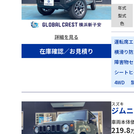
年式
型式
色
詳細を見る
運転席エ
在庫確認／お見積り
横滑り防
障害物セ
シートヒ
4WD
スズキ
ジムニー
車両本体
219.8