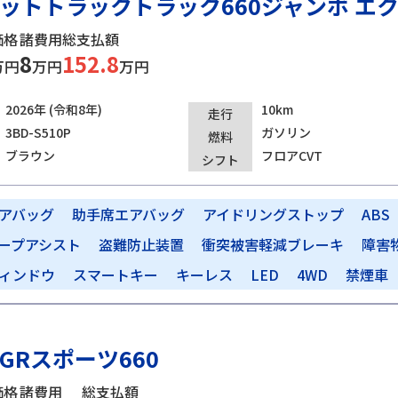
ットトラックトラック660ジャンボ エクス
価格
諸費用
総支払額
8
152.8
万円
万円
万円
2026年 (令和8年)
10km
走行
3BD-S510P
ガソリン
燃料
ブラウン
フロアCVT
シフト
アバッグ
助手席エアバッグ
アイドリングストップ
ABS
ープアシスト
盗難防止装置
衝突被害軽減ブレーキ
障害
ィンドウ
スマートキー
キーレス
LED
4WD
禁煙車
GRスポーツ660
価格
諸費用
総支払額