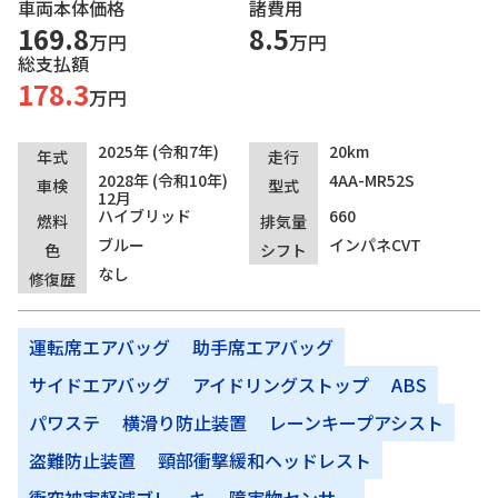
車両本体価格
諸費用
169.8
8.5
万円
万円
総支払額
178.3
万円
2025年 (令和7年)
20km
年式
走行
2028年 (令和10年)
4AA-MR52S
車検
型式
12月
ハイブリッド
660
燃料
排気量
ブルー
インパネCVT
色
シフト
なし
修復歴
運転席エアバッグ
助手席エアバッグ
サイドエアバッグ
アイドリングストップ
ABS
パワステ
横滑り防止装置
レーンキープアシスト
盗難防止装置
頸部衝撃緩和ヘッドレスト