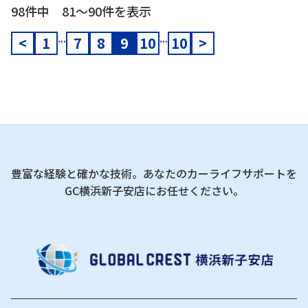
98件中 81〜90件を表示
...
...
<
1
7
8
9
10
10
>
豊富な経験と確かな技術。あなたのカーライフサポートを
GC横浜新子安店にお任せください。