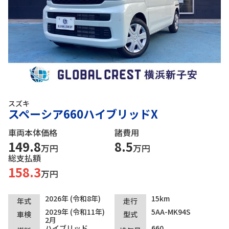
スズキ
スペーシア660ハイブリッドX
車両本体価格
諸費用
149.8
8.5
万円
万円
総支払額
158.3
万円
2026年 (令和8年)
15km
年式
走行
2029年 (令和11年)
5AA-MK94S
車検
型式
2月
ハイブリッド
660