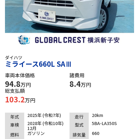
ダイハツ
ミライース660L SAⅢ
車両本体価格
諸費用
94.8
8.4
万円
万円
総支払額
103.2
万円
2025年 (令和7年)
20km
年式
走行
2028年 (令和10年)
5BA-LA350S
車検
型式
12月
ガソリン
660
燃料
排気量