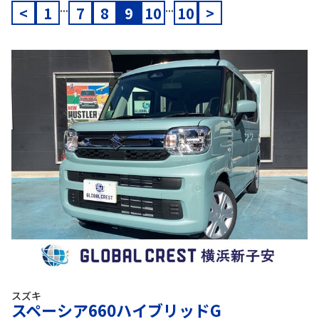
...
...
<
1
7
8
9
10
10
>
スズキ
スペーシア660ハイブリッドG