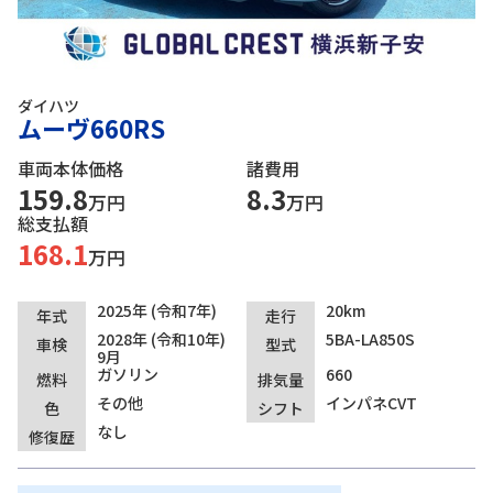
ダイハツ
ムーヴ660RS
車両本体価格
諸費用
159.8
8.3
万円
万円
総支払額
168.1
万円
2025年 (令和7年)
20km
年式
走行
2028年 (令和10年)
5BA-LA850S
車検
型式
9月
ガソリン
660
燃料
排気量
その他
インパネCVT
色
シフト
なし
修復歴