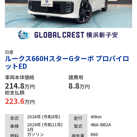
日産
ルークス660HスターGターボ プロパイロ
ットED
車両本体価格
諸費用
214.8
8.8
万円
万円
総支払額
223.6
万円
2026年 (令和8年)
40km
年式
走行
2029年 (令和11年)
4BA-BB2A
車検
型式
2月
ガソリン
660
燃料
排気量