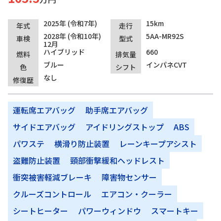
2025年 (令和7年)
15km
年式
走行
2028年 (令和10年)
5AA-MR92S
車検
型式
12月
ハイブリッド
660
燃料
排気量
ブルー
インパネCVT
色
シフト
なし
修復歴
運転席エアバッグ
助手席エアバッグ
サイドエアバッグ
アイドリングストップ
ABS
パワステ
横滑り防止装置
レーンキープアシスト
盗難防止装置
頸部衝撃緩和ヘッドレスト
衝突被害軽減ブレーキ
障害物センサー
クルーズコントロール
エアコン・クーラー
シートヒーター
パワーウィンドウ
スマートキー