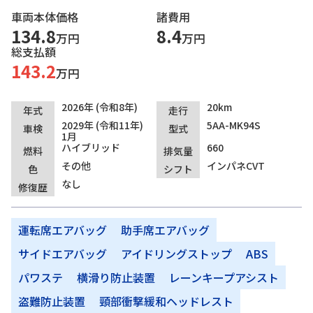
車両本体価格
諸費用
134.8
8.4
万円
万円
総支払額
143.2
万円
2026年 (令和8年)
20km
年式
走行
2029年 (令和11年)
5AA-MK94S
車検
型式
1月
ハイブリッド
660
燃料
排気量
その他
インパネCVT
色
シフト
なし
修復歴
運転席エアバッグ
助手席エアバッグ
サイドエアバッグ
アイドリングストップ
ABS
パワステ
横滑り防止装置
レーンキープアシスト
盗難防止装置
頸部衝撃緩和ヘッドレスト