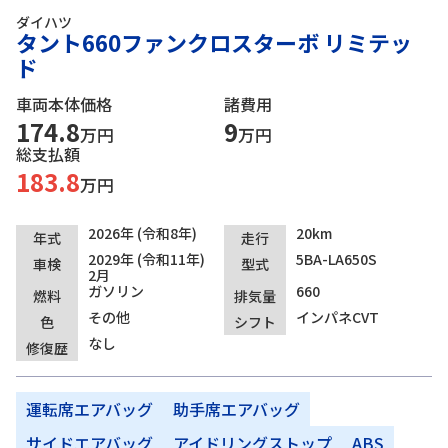
ダイハツ
タント660ファンクロスターボ リミテッ
ド
車両本体価格
諸費用
174.8
9
万円
万円
総支払額
183.8
万円
2026年 (令和8年)
20km
年式
走行
2029年 (令和11年)
5BA-LA650S
車検
型式
2月
ガソリン
660
燃料
排気量
その他
インパネCVT
色
シフト
なし
修復歴
運転席エアバッグ
助手席エアバッグ
サイドエアバッグ
アイドリングストップ
ABS