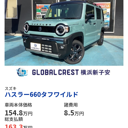
スズキ
ハスラー660タフワイルド
車両本体価格
諸費用
154.8
8.5
万円
万円
総支払額
163.3
万円