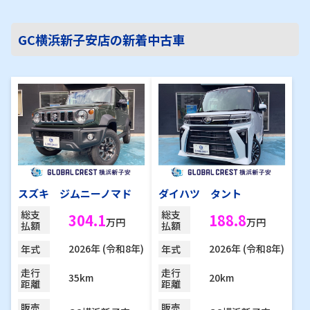
GC横浜新子安店の新着中古車
スズキ ジムニーノマド
ダイハツ タント
総支
総支
304.1
188.8
万円
万円
払額
払額
2026年 (令和8年)
2026年 (令和8年)
年式
年式
走行
走行
35km
20km
距離
距離
販売
販売