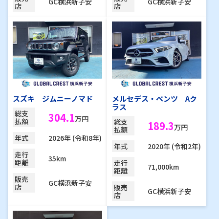
GC横浜新子安
GC横浜新子安
店
店
スズキ ジムニーノマド
メルセデス・ベンツ Aク
ラス
総支
304.1
万円
払額
総支
189.3
万円
払額
2026年 (令和8年)
年式
2020年 (令和2年)
年式
走行
35km
距離
走行
71,000km
距離
販売
GC横浜新子安
店
販売
GC横浜新子安
店