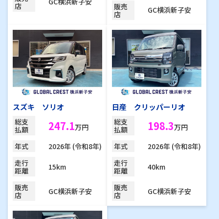
GC横浜新子安
店
販売
GC横浜新子安
店
スズキ ソリオ
日産 クリッパーリオ
総支
総支
247.1
198.3
万円
万円
払額
払額
2026年 (令和8年)
2026年 (令和8年)
年式
年式
走行
走行
15km
40km
距離
距離
販売
販売
GC横浜新子安
GC横浜新子安
店
店